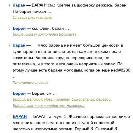
баран
— БАРАН* см.: Крепче за шоферку держись, баран;
6
Не баран начхал …
Словарь русского арго
Баран
— см. Овен, баран …
7
Библейская энциклопедия Брокгауза
баран
— мясо барана не имеет большой ценности в
8
кулинарии и в питании считается самым плохим после
козлятины. Баранина трудно переваривается, не
питательна, и у этого мяса очень неприятный запах. По
этому лучше есть барана молодым, когда он еще не&#8230;
…
Кулинарный словарь
Баран
— Баран, см …
9
Библия. Ветхий и Новый заветы. Синодальный перевод.
Библейская энциклопедия арх. Никифора.
БАРАН
— БАРАН, а, муж. 1. Жвачное парнокопытное дикое
10
млекопитающее сем. полорогих с густой волнистой
шерстью и изогнутыми рогами. Горный б. Снежный б.