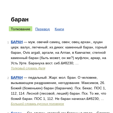
баран
Толкование
Перевод
Книги
БАРАН
— муж. овечий самец, овен; овец архан., куцан
1
церк. валух, легченый; из диких: каменный баран, горный
баран, Ovis argali, аргали, на Алтае, в Камчатке; степной
каменный баран (быть может, он же?) муфлон, аркар, на
Усть Урте. Барануха вост. сиб.&#8230; …
Толковый словарь Даля
БАРАН
— педальный. Жарг. мол. Бран. О человеке,
2
вызывающем раздражение, негодование. Максимов, 26.
Божий (боженькин) баран (баранчик). Пск. Бекас. ПОС 1,
112, 114. Лесной (лесовой, леший) баран. Пск. То же, что
божий баран. ПОС 1, 112. Не баран начихал.&#8230; …
Большой словарь русских поговорок