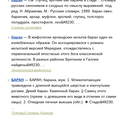
баран
— См. глупец, кроткий как бараны в стаде... Словарь
3
русских синонимов и сходных по смыслу выражений. под.
ред. Н. Абрамова, М.: Русские словари, 1999. баран овен,
баранчик, архар, муфлон; кроткий; глупец; толсторог,
полудурок, простофиля, лох&#8230; …
Словарь синонимов
баран
— В мифологии ирландских кельтов баран один из
4
излюбленных образов. Он ассоциировался с романо
кельтской версией Меркурия, отождествляясь с
первоначальной ипостасью этого бога классической
античности. В разных районах Британии и Галлии
найдены&#8230; …
Энциклопедия мифологии
БАРАН
— БАРАН, барана, муж. 1. Млекопитающее
5
травоядное с длинной вьющейся шерстью и изогнутыми
рогами. Дикий баран. Каменный баран. || Самец этого
животного (преим. о домашнем его виде в отличие от самки
овцы). 2. Откидная печная вьюшка (обл.). ❖ Стадо&#8230;
…
Толковый словарь Ушакова