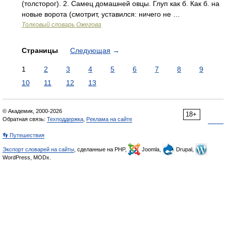
(толсторог). 2. Самец домашней овцы. Глуп как б. Как б. на
новые ворота (смотрит, уставился: ничего не …
Толковый словарь Ожегова
Страницы
Следующая
→
1
2
3
4
5
6
7
8
9
10
11
12
13
© Академик, 2000-2026
18+
Обратная связь:
Техподдержка
,
Реклама на сайте
👣 Путешествия
Экспорт словарей на сайты
, сделанные на PHP,
Joomla,
Drupal,
WordPress, MODx.